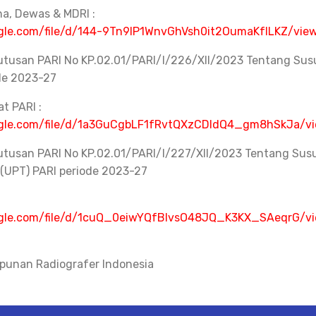
a, Dewas & MDRI :
oogle.com/file/d/144-9Tn9IP1WnvGhVsh0it2OumaKfILKZ/view
utusan PARI No KP.02.01/PARI/I/226/XII/2023 Tentang Su
de 2023-27
t PARI :
oogle.com/file/d/1a3GuCgbLF1fRvtQXzCDldQ4_gm8hSkJa/v
utusan PARI No KP.02.01/PARI/I/227/XII/2023 Tentang Sus
 (UPT) PARI periode 2023-27
oogle.com/file/d/1cuQ_0eiwYQfBlvsO48JQ_K3KX_SAeqrG/v
punan Radiografer Indonesia