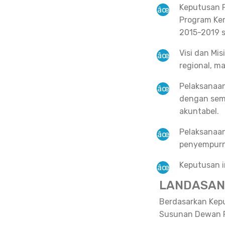
Keputusan P
Program Ker
2015-2019 s
Visi dan Mis
regional, m
Pelaksanaan
dengan sema
akuntabel.
Pelaksanaan
penyempurn
Keputusan i
LANDASAN
Berdasarkan Kep
Susunan Dewan P