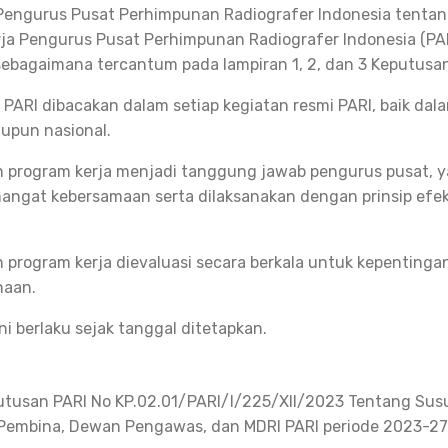
engurus Pusat Perhimpunan Radiografer Indonesia tentang 
ja Pengurus Pusat Perhimpunan Radiografer Indonesia (PA
ebagaimana tercantum pada lampiran 1, 2, dan 3 Keputusan 
i PARI dibacakan dalam setiap kegiatan resmi PARI, baik dala
aupun nasional.
 program kerja menjadi tanggung jawab pengurus pusat, y
ngat kebersamaan serta dilaksanakan dengan prinsip efekti
 program kerja dievaluasi secara berkala untuk kepentinga
aan.
ni berlaku sejak tanggal ditetapkan.
utusan PARI No KP.02.01/PARI/I/225/XII/2023 Tentang Su
embina, Dewan Pengawas, dan MDRI PARI periode 2023-27