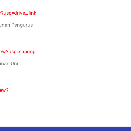
?usp=drive_link
sunan Pengurus
iew?usp=sharing
unan Unit
iew?