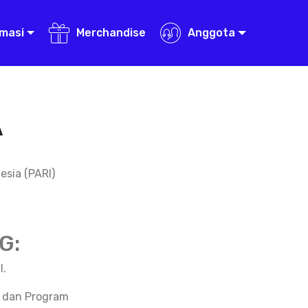
rmasi
Merchandise
Anggota
A
esia (PARI)
G:
l.
, dan Program