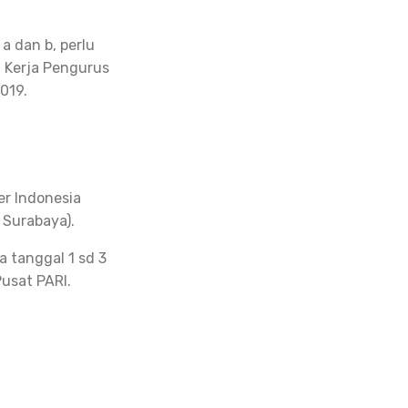
 dan b, perlu
 Kerja Pengurus
019.
r Indonesia
 Surabaya).
 tanggal 1 sd 3
usat PARI.